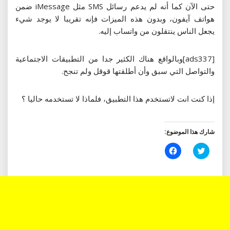
حتى الآن كما أنه لم يدعم رسائل SMS مثل iMessage ضمن
هواتف آيفون، وبدون هذه الميزات فإنه تقريبا لا يوجد شيء
يجعل الناس ينتقلون من واتساب إليه.
[ads337]وبالواقع هناك الكثير جدا من التطبيقات الاجتماعية
والتواصل التي سبق وأن أطلقتها قوقل ولم تنجح.
إذا كنت انت لاتستخدم هذا التطبيق، فلماذا لا تستخدمه حاليا ؟
شارك هذا الموضوع:
اضغط
انقر
للمشاركة
للمشاركة
على
على
تويتر
فيسبوك
(فتح
(فتح
في
في
نافذة
نافذة
جديدة)
جديدة)