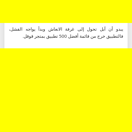
يبدو أن آبل تحول إلى غرفة الانعاش وبدأ يواجه الفشل،
فالتطبيق خرج من قائمة أفضل 500 تطبيق بمتجر قوقل.