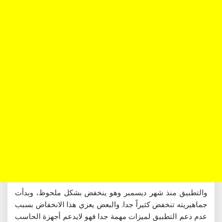
والتطبيق منذ شهر ديسمبر وهو ينخفض بشكل ملحوظ، وبدأت
جماهيريته تنخفض كثيراً جدا. والبعض يعزي هذا الانخفاض بسبب
عدم دعم التطبيق لميزات مهمة جدا فهو لايدعم أجهزة الحاسب