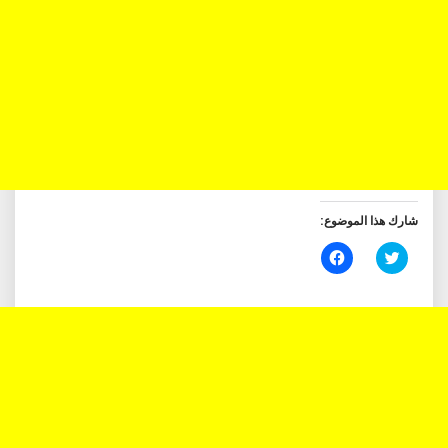
شارك هذا الموضوع:
اضغط
انقر
للمشاركة
للمشاركة
على
على
تويتر
فيسبوك
(فتح
(فتح
في
في
نافذة
نافذة
جديدة)
جديدة)