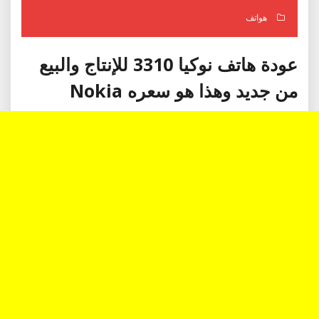
هواتف
عودة هاتف نوكيا 3310 للإنتاج والبيع
من جديد وهذا هو سعره Nokia