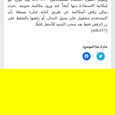
إمكانية الاستفادة منها أيضاً عند ورود مكالمة صوتية، بحيث
يمكن رفض المكالمة عن طريق كتابة عبارة بسيطة بأن
المستخدم مشغول على سبيل المثال، أو رفضها بالضغط على
زر الرفض فقط بعد سحب التنبيه للأسفل قليلًا.
[ads337]
شارك هذا الموضوع:
اضغط
انقر
للمشاركة
للمشاركة
على
على
تويتر
فيسبوك
(فتح
(فتح
في
في
نافذة
نافذة
جديدة)
جديدة)