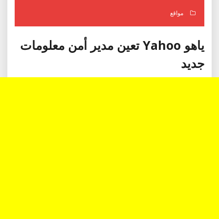
مواقع
ياهو Yahoo تعين مدير أمن معلومات
جديد