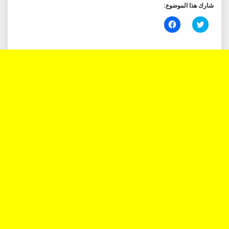
شارك هذا الموضوع:
اضغط
انقر
للمشاركة
للمشاركة
على
على
تويتر
فيسبوك
(فتح
(فتح
في
في
نافذة
نافذة
جديدة)
جديدة)