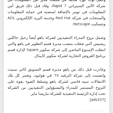
شركة الأمن السيبراني Rapid 7، وقاد قبل ذلك فريق أمن
المعلومات في تويتر بالإضافة لمنصبه في حماية المعلومات
والمنتجات في شركة Red Hat وخدمة البريد الإلكتروني AOL
ونتسكيب Netscape.
وشمل نزوح المدراء التنفيذيين لشركة ياهو أيضاً رحيل جاكلين
ريسيس التي شغلت منصب مديرة قسم التطوير في ياهو والتي
انتقلت الإسبوع الماضي إلى شركة سكوير Square لإدارة قسم
برنامج القروض التجارية لشركة سكوير كابيتال.
وغادرت قبل ذلك من ياهو مديرة قسم التسويق كاثي سبيت
وانضمت إلى شركة الترفيه TX في هوليود، وتعتبر كل تلك
الانتقالات تنبيه قاسي لشركة ياهو وتسلط الضوء بقوة على
النزوح المستمر للمدراء والمسؤولين التنفيذيين من الشركة
تحت إدارة الرئيسة التنفيذية للشركة ماريسا ماير.
[ads337]