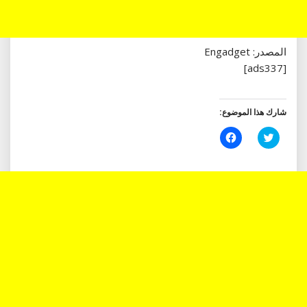
المصدر: Engadget
[ads337]
شارك هذا الموضوع:
اضغط
انقر
للمشاركة
للمشاركة
على
على
تويتر
فيسبوك
(فتح
(فتح
في
في
نافذة
نافذة
جديدة)
جديدة)