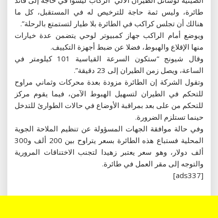
طائرة، وليس ثمة حاجة للترخيص له في المستقبل، كل ما
هنالك أن تجلس كراكب في الطائرة بلا طيار لتستمتع بالرحلة”.
ويوضع أمام الراكب جهاز كمبيوتر لوحي يتضمن عدة خيارات
منها الإقلاع والهبوط، فضلا عن ضبط أجهزة التكييف.
وقال شيونج “ستكون السرعة القياسية 101 كيلومتر في
الساعة، ويصل زمن الطيران إلى 23 دقيقة”.
وتقول الشركة إن الطائرة مزودة بعدة محركات وثماني مراوح
للتحكم في الطيران لتسهيل الهبوط الآمن، فيما يقوم مركز
للتحكم من على بعد بمراقبة الأوضاع في حالات الطوارئ للتدخل
حينما تستلزم الضرورة.
وفي حالة موافقة الجهات المسؤولة عن تنظيم الملاحة الجوية
المحلية فستباع هذه الطائرة بسعر يتراوح بين 200 ألف و300
ألف دولار، وهو سعر يعتبر زهيدا لتجنب الاختناقات المرورية
والتوجه إلى مقر العمل في طائرة.
[ads337]