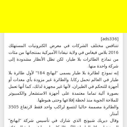
[ads336]
تتنافس مختلف الشركات في معرض الكترونيات المستهلك
2016 بلاس فيغاس في ولاية نيفادا الأميركية بمنتجاتها من مئات
من نماذج الطائرات بلا طيار، لكن تظل الأنظار مشدودة إلى
شركة واحدة منها.
إنه نموذج لطائرة بلا طيار يسمى “ايهانج 184” لأول طائرة بلا
طيار في العالم تحمل ركابا. والطائرة غير مزودة بأي معدات أو
أجهزة للتحكم في الطيران، لأنها غير مجهزة لذلك، كما أنها تعمل
بصورة آلية تماما معتمدة على أجهزة الاستشعار والكمبيوتر
للملاحة الجوية منذ لحظة إقلاعها وحتى هبوطها.
والطائرة مصممة حاليا لتتسع لراكب واحد فقط لارتفاع 3505
أمتار.
وقال ديريك شيونج الذي شارك في تأسيس شركة “ايهانج”
الصينية لوسائل الطيران الآلي “الركاب ليسوا في حاجة إلى قائد