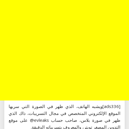
[ads336]ويشبه الهاتف، الذي ظهر في الصورة التي سربها
الموقع الإلكتروني المتخصص في مجال التسريبات، ذاك الذي
ظهر في صورة بلاس، صاحب حساب evleaks@ على موقع
التدوين المصغر تويتر، والمعروف بتسريباته الدقيقة.