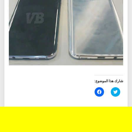
شارك هذا الموضوع:
اضغط
انقر
للمشاركة
للمشاركة
على
على
تويتر
فيسبوك
(فتح
(فتح
في
في
نافذة
نافذة
جديدة)
جديدة)