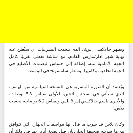
ويظهر جالاكسي إس8، الذي تتحدث التسريبات أن سيُعلن عنه
نهاية شهر آذار/مارس القادم، مع شاشة تغطي تقريبًا كامل
الجهة الأمامية منه، إضافة إلى حساس لبصمات الأصابع في
الجهة الخلفية، وكاميرا، وشعار سامسونج في الوسط.
ويُعتقد أن الصورة المسربة هي للنسخة القياسية من الهاتف،
الذي سيأتي في نسختين اثنتين، الأولى بقياس 5.8 بوصات،
والأخرى باسم جالاكسي إس8 بلس وبقياس 6.2 بوصات، بحسب
بلاس.
وكان بلاس قد سرب ما قال إنها مواصفات الجهاز، التي تتوافق
مع ما سربته صحيفة الجارديان قبل بضعة أيام، بما في ذلك أن