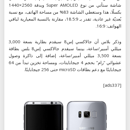
شاشة ستأتي من نوع Super AMOLED وبدقة 2560×1440
بكسلًا، هذا وستغطي الشاشة 83% من مساحة الهاتف، مع نسبة
بُعديّة غير عادية، تقدر بـ 18.5:9، مقارنة بالنسبة المعيارية لباقي
الهواتف: 16:9.
وذكر بلاس أن جالاكسي إس8 سيقدم بطارية بسعة 3,000
ميللي أمبير/ساعة، بينما سيقدم جالاكسي إس8 بلس بطاقة
بسعة 3,500 ميللي أمبير/ساعة، إضافة إلى ذاكرة وصول
عشوائي “رام” بحجم 4 جيجابايتات، ومساحة تخزين تبدأ من 64
جيجابايتًا مع دعم بطاقات microSD حتى 256 جيجابايتًا.
[ads337]