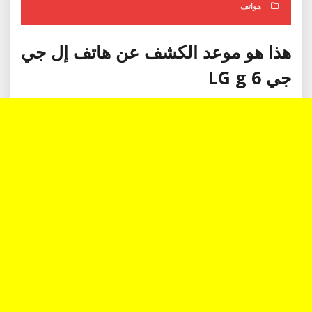
هواتف
هذا هو موعد الكشف عن هاتف إل جي
جي 6 LG g