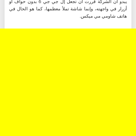
يبدو أن الشركة قررت أن تجعل إل جي جي 6 بدون حواف أو
أزرار في واجهته، وإنما شاشة تملأ معظمها، كما هو الحال في
هاتف شاومي مي ميكس.