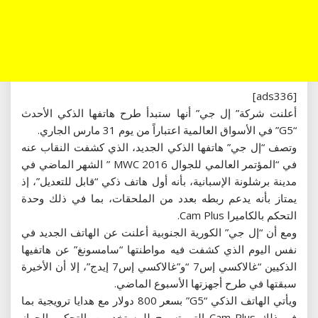
[ads336]
أعلنت شركة” إل جي” أنها ستبدأ طرح هاتفها الذكي الأحدث
“G5” في الأسواق العالمية اعتباراً من يوم 31 مارس الجاري.
وتصف “إل جي” هاتفها الذكي الجديد، الذي كشفت النقاب عنه
في “المؤتمر العالمي للجوال MWC 2016 ” الشهر الماضي في
مدينة برشلونة الإسبانية، بأنه أول هاتف ذكي “قابل للتعديل”، إذ
يمتاز بأنه يدعم ربطه بعدد من الملحقات، بما في ذلك وحدة
التحكم بالكاميرا Cam Plus.
ومع أن “إل جي” الكورية الجنوبية أعلنت عن الهاتف الجديد في
نفس اليوم الذي كشفت فيه مواطنتها “سامسونغ” عن هاتفيها
الذكيين “غالاكسي إس7 “و”غالاكسي إس7 إيدج”، إلا أن الأخيرة
سبقتها في طرح أجهزتها الأسبوع الماضي.
ويأتي الهاتف الذكي “G5” بسعر 800 دولار مع هدايا ترويجية بما
في ذلك Cam Plus التي تسمح للمستخدمين بالتحكم بالجهاز