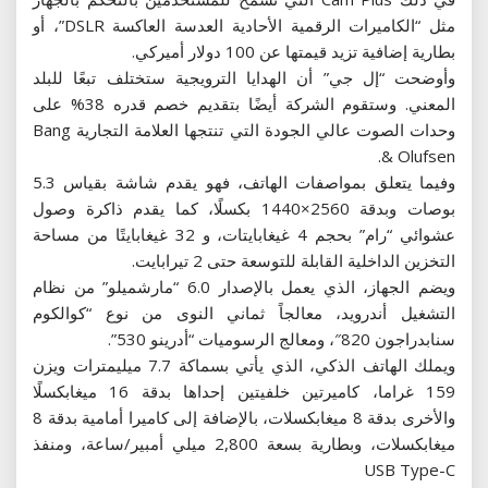
مثل “الكاميرات الرقمية الأحادية العدسة العاكسة DSLR”، أو
بطارية إضافية تزيد قيمتها عن 100 دولار أميركي.
وأوضحت “إل جي” أن الهدايا الترويجية ستختلف تبعًا للبلد
المعني. وستقوم الشركة أيضًا بتقديم خصم قدره 38% على
وحدات الصوت عالي الجودة التي تنتجها العلامة التجارية Bang
& Olufsen.
وفيما يتعلق بمواصفات الهاتف، فهو يقدم شاشة بقياس 5.3
بوصات وبدقة 2560×1440 بكسلًا، كما يقدم ذاكرة وصول
عشوائي “رام” بحجم 4 غيغابايتات، و 32 غيغابايتًا من مساحة
التخزين الداخلية القابلة للتوسعة حتى 2 تيرابايت.
ويضم الجهاز، الذي يعمل بالإصدار 6.0 “مارشميلو” من نظام
التشغيل أندرويد، معالجاً ثماني النوى من نوع “كوالكوم
سنابدراجون 820″، ومعالج الرسوميات “أدرينو 530”.
ويملك الهاتف الذكي، الذي يأتي بسماكة 7.7 ميليمترات ويزن
159 غراما، كاميرتين خلفيتين إحداها بدقة 16 ميغابكسلًا
والأخرى بدقة 8 ميغابكسلات، بالإضافة إلى كاميرا أمامية بدقة 8
ميغابكسلات، وبطارية بسعة 2,800 ميلي أمبير/ساعة، ومنفذ
USB Type-C