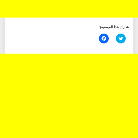
شارك هذا الموضوع:
اضغط
انقر
للمشاركة
للمشاركة
على
على
تويتر
فيسبوك
(فتح
(فتح
في
في
نافذة
نافذة
جديدة)
جديدة)