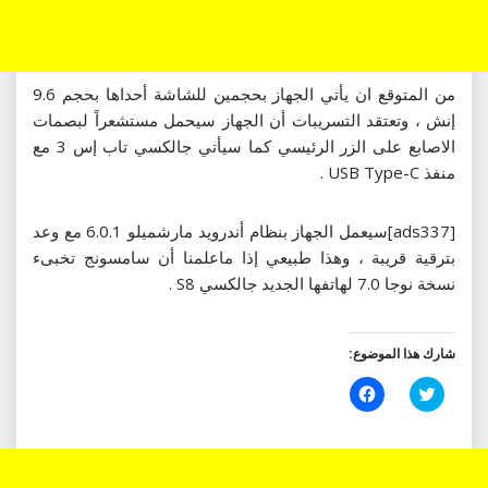
من المتوقع ان يأتي الجهاز بحجمين للشاشة أحداها بحجم 9.6
إنش ، وتعتقد التسريبات أن الجهاز سيحمل مستشعراً لبصمات
الاصابع على الزر الرئيسي كما سيأتي جالكسي تاب إس 3 مع
منفذ USB Type-C .
[ads337]سيعمل الجهاز بنظام أندرويد مارشميلو 6.0.1 مع وعد
بترقية قريبة ، وهذا طبيعي إذا ماعلمنا أن سامسونج تخبىء
نسخة نوجا 7.0 لهاتفها الجديد جالكسي S8 .
شارك هذا الموضوع:
اضغط
انقر
للمشاركة
للمشاركة
على
على
تويتر
فيسبوك
(فتح
(فتح
في
في
نافذة
نافذة