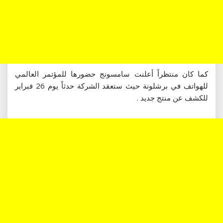
كما كان منتظراً أعلنت سامسونج حضورها للمؤتمر العالمي
للهواتف في برشلونة حيث ستعقد الشركة حدثاً يوم 26 فبراير
للكشف عن منتج جديد .