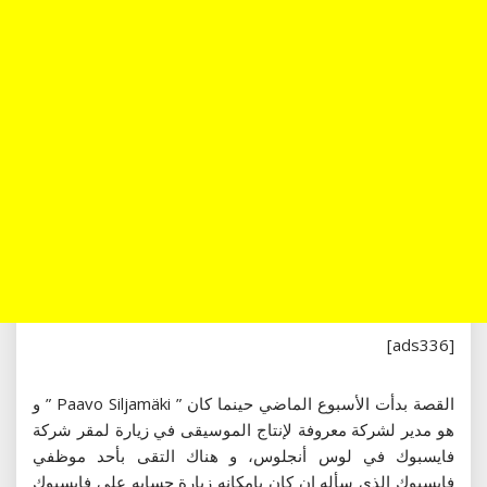
[ads336]
القصة بدأت الأسبوع الماضي حينما كان ” Paavo Siljamäki ” و
هو مدير لشركة معروفة لإنتاج الموسيقى في زيارة لمقر شركة
فايسبوك في لوس أنجلوس، و هناك التقى بأحد موظفي
فايسبوك الذي سأله إن كان بإمكانه زيارة حسابه على فايسبوك