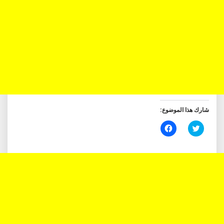
شارك هذا الموضوع:
اضغط
انقر
للمشاركة
للمشاركة
على
على
تويتر
فيسبوك
(فتح
(فتح
في
في
نافذة
نافذة
جديدة)
جديدة)