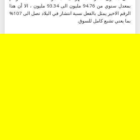
بمعدل سنوي من 94.76 مليون الى 93.34 مليون ، الا أن هذا
الرقم الاخير يمثل بالفعل نسبة انتشار في البلاد تصل الى 107%
بما يعني تشبع كامل للسوق.