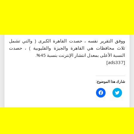
ووفق التقرير نفسه ، حصدت القاهرة الكبرى ( والتي تشمل
ثلاث محافظات هي القاهرة والجيزة والقليوبية ) ، حصدت
النسبة الأعلى بمعدل انتشار الإنترنت بنسبة 45%.
[ads337]
شارك هذا الموضوع:
اضغط
انقر
للمشاركة
للمشاركة
على
على
تويتر
فيسبوك
(فتح
(فتح
في
في
نافذة
نافذة
جديدة)
جديدة)