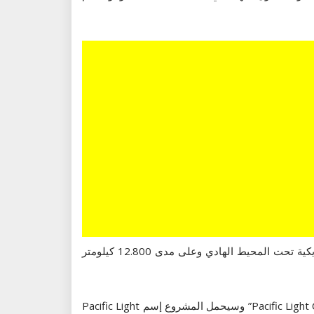
ويتعلق الأمر بالربط بكيبل تحت بحري من الألياف البصرية يربط بين مدينتي هونك كونغ الصينية وبين مدينة لوس أنجلوس الأمريكية تحت المحيط الهادي وعلى مدى 12.800 كيلومتر
وبالإضافة إلى كل من فيسبوك وجوجل فإن هذا المشروع ستشترك فيه شركة “TE Subcom” وشركة الاتصالات “Pacific Light Cable Network” وسيحمل المشروع إسم Pacific Light