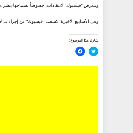
وتتعرض “فيسبوك” لانتقادات، خصوصاً لسماحها بنشر معل
وفي الأسابيع الأخيرة، كشفت “فيسبوك” عن إجراءات لإع
شارك هذا الموضوع:
اضغط
انقر
للمشاركة
للمشاركة
على
على
تويتر
فيسبوك
(فتح
(فتح
في
في
نافذة
نافذة
جديدة)
جديدة)