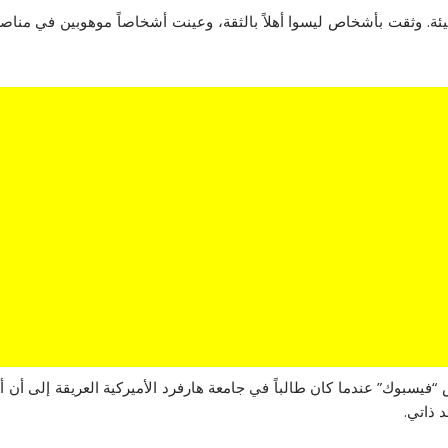
ة. وثقت بأشخاص ليسوا أهلاً بالثقة، وعينت أشخاصاً موهوبين في مناصب 
لتي تستعيد السنوات الـ14 منذ تأسيس “فيسبوك” عندما كان طالباً في جامعة هارفرد الأميركية 
 ذاتي.