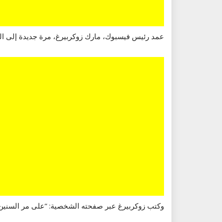
عمد رئيس فيسبوك، مارك زوكربيرغ، مرة جديدة إلى النقد الذاتي بمناسبة مرور 14 عاماً على شبكة التواصل الاجتماعي
وكتب زوكربيرغ عبر صفحته الشخصية: “على مر السنين ار