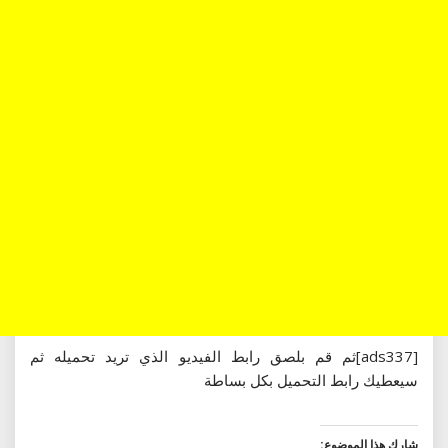
[ads337]ثم قم بلصق رابط الفيديو الذي تريد تحميله ثم
سيعطيك رابط التحميل بكل بساطة
شارك هذا الموضوع: