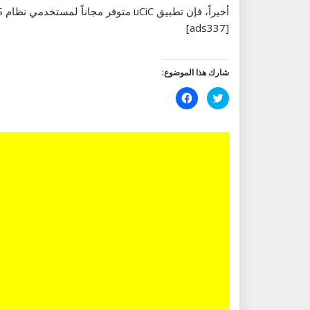
أخيراً، فإن تطبيق uCiC متوفر مجاناً لمستخدمي نظام iOS إصدار 7 أو أحدث ويأتي بحجم 26.5 ميغابايت، ولمستخدمي نظام أندرويد إصدار 4 أو أحدث وبحجم 10 ميغابايت.
[ads337]
شارك هذا الموضوع:
اضغط
انقر
للمشاركة
للمشاركة
على
على
تويتر
فيسبوك
(فتح
(فتح
في
في
نافذة
نافذة
جديدة)
جديدة)