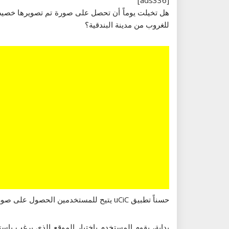
[ads336]
هل تخيلت يوماً أن تحصل على صورة تم تصويرها خصيص
للغروب من مدينة البندقية؟
حسناً تطبيق uCiC يتيح للمستخدمين الحصول على صورة أو فيديو في الزمن الحقيقي من أي مكان في العالم، وتعتمد فكرة التطبيق على عدة خطوات بسيطة.
بداية، يقوم المستخدم باختيار الموقع الذي يرغب با