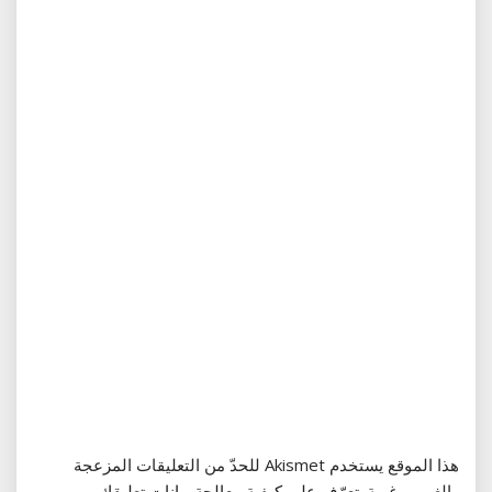
هذا الموقع يستخدم Akismet للحدّ من التعليقات المزعجة
والغير مرغوبة.
تعرّف على كيفية معالجة بيانات تعليقك
.