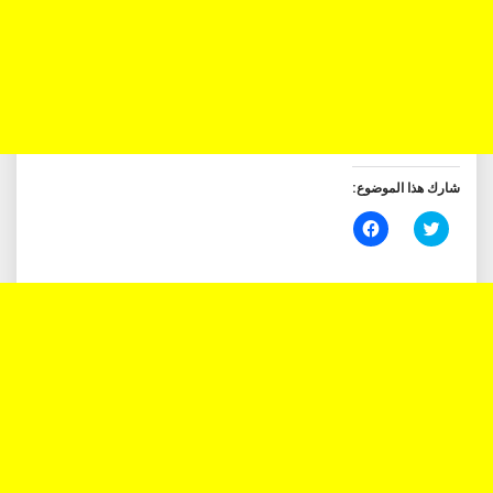
شارك هذا الموضوع:
اضغط
انقر
للمشاركة
للمشاركة
على
على
تويتر
فيسبوك
(فتح
(فتح
في
في
نافذة
نافذة
جديدة)
جديدة)