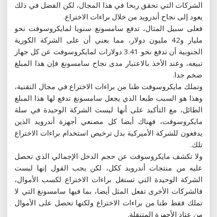
الشركات التي تحقق ربحا في هذا المجال، لكن الفضل في ذلك
يعود إلى نجاح أندرويد من خلال براءات الاختراع.
فعلى سبيل المثال، تدفع سامسونغ سنويا لمايكروسوفت نحو
مليار و42 مليون دولار، مما يعني أن على الشركة الكورية
الجنوبية أن تدفع نحو 3.41 دولارات لمايكروسوفت عن كل جهاز
تبيعه، وعند الأخذ بالاعتبار مدى نجاح سامسونغ فإن هذا المبلغ
ضخم جدا.
وتملك مايكروسوفت طنا من براءات الاختراع في مجال التقنية،
وهذا هو السبب طبعا الذي يجعل سامسونغ تدفع لها هذا المبلغ
الطائل، مع التأكيد على أنها ليست الشركة الوحيدة في سلة
مايكروسوفت، فهناك أيضا كل مصنعي أجهزة أندرويد الذين
يدفعون للشركة الأميركية بدل ترخيص استخدام براءات الاختراع
تلك.
ولا تكشف مايكروسوفت عن حجم الدخل الإجمالي الذي تحصل
عليه من منتجات أندرويد ككل، لكن يجب القول إنها ليست
الشركة الوحيدة التي تستغل براءات الاختراع لكسب الأموال،
فالشركات الأخرى تفعل المثل أيضا، بما فيها سامسونغ التي لا
تملك فقط طنا من براءات الاختراع ولكنها تحصل على الأموال
من عتاد الأجهزة المتنقلة.