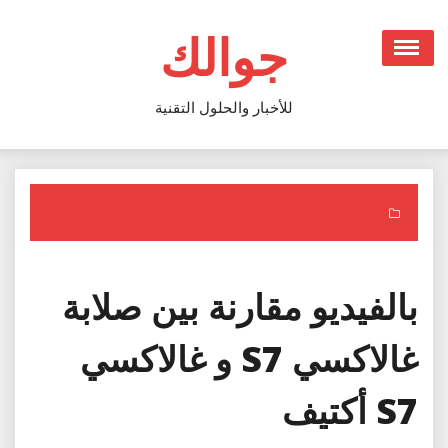
Ski
t
جوالك
conten
للأخبار والحلول التقنية
بالفيديو مقارنة بين صلابة
غالاكسي S7 و غالاكسي
S7 أكتيف