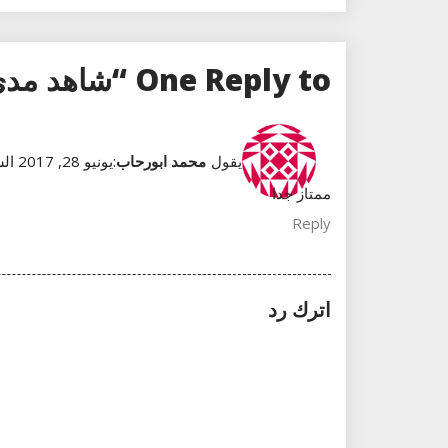
One Reply to “شاهد مدى مقاومة هاتف Nokia 3310 للصدمات”
يقول
محمد ابورحاب
:
يونيو 28, 2017 الساعة 04:30
ممتاز جدا
Reply
اترك رد