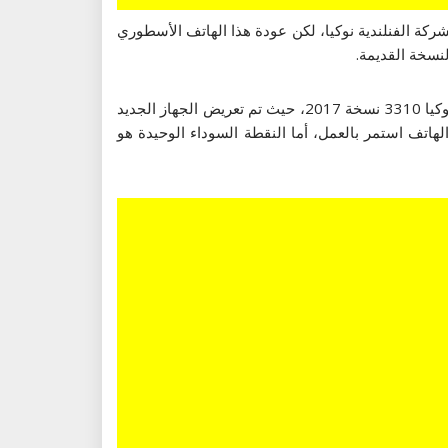
رة الذهبية للشركة الفنلندية نوكيا، لكن عودة هذا الهاتف الأسطوري
لنسخة القديمة.
[ads337]هذا السؤال هو ما حاول موقع “Sosav” الفرنسي المتخصص الإجابة عنه من خلال القيام بعدد من التجارب حول هاتف نوكيا 3310 نسخة 2017، حيث تم تعريض الجهاز الجديد
اتف استمر بالعمل، أما النقطة السوداء الوحيدة هو