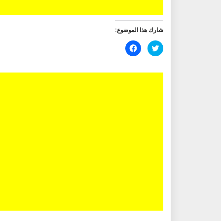
شارك هذا الموضوع:
اضغط
انقر
للمشاركة
للمشاركة
على
على
تويتر
فيسبوك
(فتح
(فتح
في
في
نافذة
نافذة
جديدة)
جديدة)