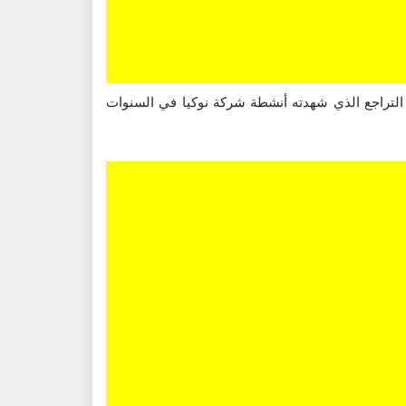
المقاومة على مستوى الهواتف المحمولة ارتبط لوقت طويل بهاتف الشركة الفنلندية “نوكيا 3310″، وبعد التراجع الذي شهدته أنشطة شركة نوكيا في السنوات