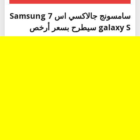
سامسونج جالاكسي اس 7 Samsung
galaxy S سيطرح بسعر أرخص