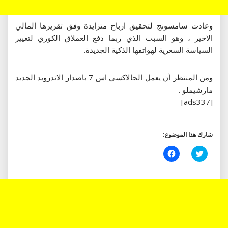
وعادت سامسونج لتحقيق ارباح متزايدة وفق تقريرها المالي
الاخير ، وهو السبب الذي ربما دفع العملاق الكوري لتغيير
السياسة السعرية لهواتفها الذكية الجديدة.
ومن المنتظر أن يعمل الجالاكسي اس 7 باصدار الاندرويد الجديد
مارشيملو .
[ads337]
شارك هذا الموضوع:
اضغط
انقر
للمشاركة
للمشاركة
على
على
تويتر
فيسبوك
(فتح
(فتح
في
في
نافذة
نافذة
جديدة)
جديدة)