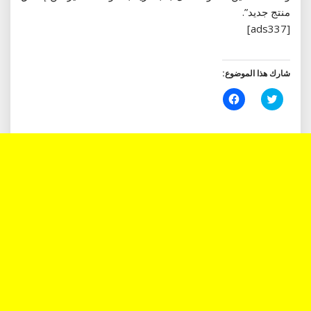
منتج جديد”.
[ads337]
شارك هذا الموضوع:
اضغط
انقر
للمشاركة
للمشاركة
على
على
تويتر
فيسبوك
(فتح
(فتح
في
في
نافذة
نافذة
جديدة)
جديدة)