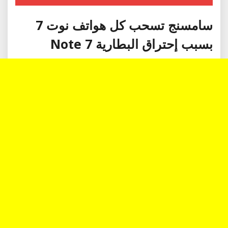
سامسنج تسحب كل هواتف نوت 7
بسبب إحتراق البطارية Note 7