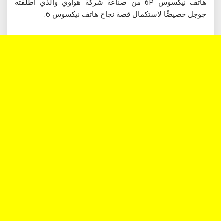
هاتف نيكسوس 6P من صناعة شركة هواوي والذي أطلقته
جوجل خصيصًّا لاستكمال قصة نجاح هاتف نيكسوس 6.