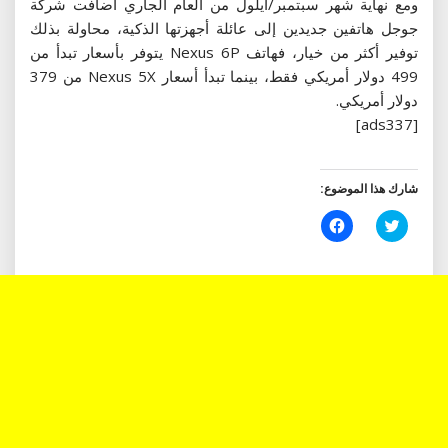
ومع نهاية شهر سبتمبر/أيلول من العام الجاري اضافت شركة
جوجل هاتفين جديدين إلى عائلة أجهزتها الذكية، محاولة بذلك
توفير أكثر من خيار، فهاتف Nexus 6P يتوفر بأسعار تبدأ من
499 دولار أمريكي فقط، بينما تبدأ أسعار Nexus 5X من 379
دولار أمريكي.
[ads337]
شارك هذا الموضوع:
اضغط
انقر
للمشاركة
للمشاركة
على
على
تويتر
فيسبوك
(فتح
(فتح
في
في
نافذة
نافذة
جديدة)
جديدة)