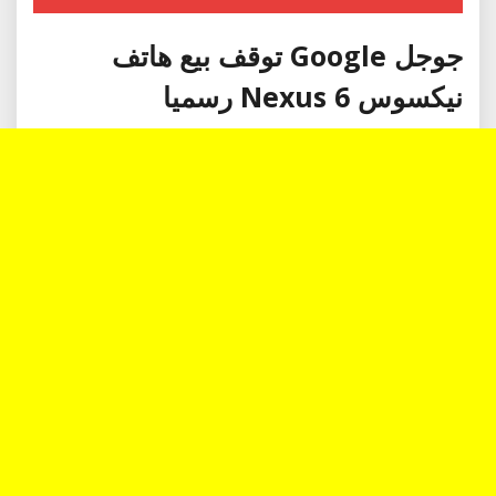
جوجل Google توقف بيع هاتف
نيكسوس 6 Nexus رسميا