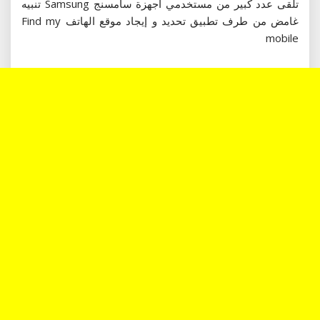
تلقى عدد كبير من مستخدمي أجهزة سامسنج Samsung تنبيه
غامض من طرف تطبيق تحديد و إيجاد موقع الهاتف Find my
mobile