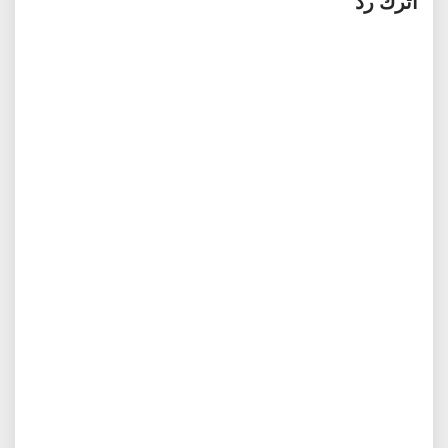
اترك رد