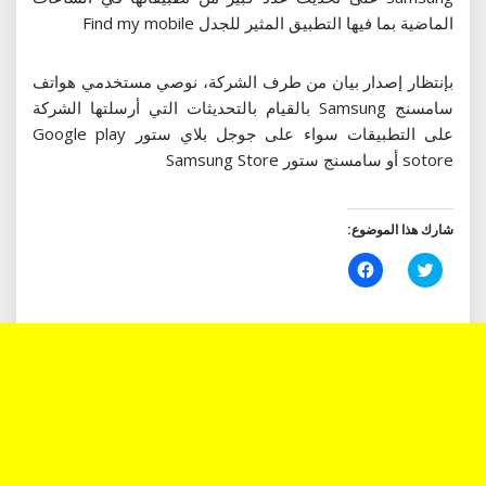
الماضية بما فيها التطبيق المثير للجدل Find my mobile
بإنتظار إصدار بيان من طرف الشركة، نوصي مستخدمي هواتف
سامسنج Samsung بالقيام بالتحديثات التي أرسلتها الشركة
على التطبيقات سواء على جوجل بلاي ستور Google play
sotore أو سامسنج ستور Samsung Store
شارك هذا الموضوع:
اضغط
انقر
للمشاركة
للمشاركة
على
على
تويتر
فيسبوك
(فتح
(فتح
في
في
نافذة
نافذة
جديدة)
جديدة)