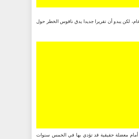
ام، لكن يبدو أن تقريرا جديدا يدق ناقوس الخطر حول
بح قريبا أمام معضلة حقيقية قد تؤدي بها في الخمس سنوات