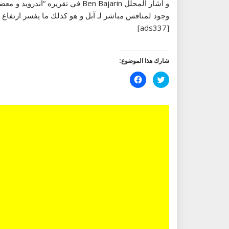
وجود لمنافس مباشر لـ آبل و هو كذلك ما يفسر ارتفاع أ
[ads337]
شارك هذا الموضوع:
اضغط
انقر
للمشاركة
للمشاركة
على
على
تويتر
فيسبوك
(فتح
(فتح
في
في
نافذة
نافذة
جديدة)
جديدة)