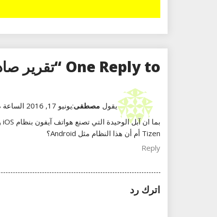
One Reply to “تقرير صادم: سامسونغ ستختفي من الأسواق قريبا !”
يقول
مصطفى
:
يونيو 17, 2016 الساعة 12:28
بم
Tizen أم أن هذا النظام مثل Android؟
Reply
اترك رد