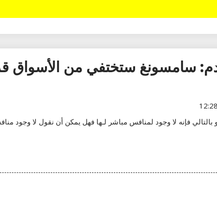
ا ان آبل الوحيدة التي تصنع هواتف آيفون بنظام iOS و بالتالي فإنه لا وجود لمنافس مباشر لـها فهل يمكن أن