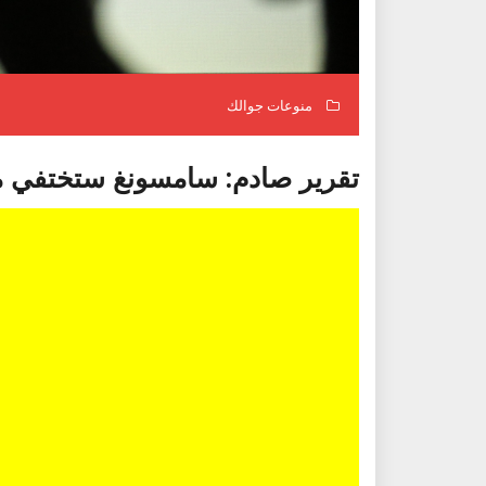
منوعات جوالك
تقرير صادم: سامسونغ ستختفي من