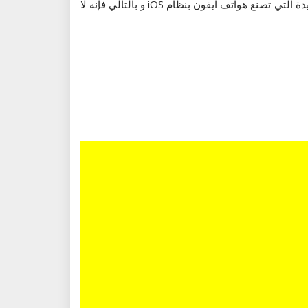
و أشار المحلل Ben Bajarin في تقريره “أندرويد و معضلة الابتكار” أن آبل من جانبها لا تعاني من هذا المشكل على اعتبار أنها الوحيدة التي تصنع هواتف آيفون بنظام iOS و بالتالي فإنه لا