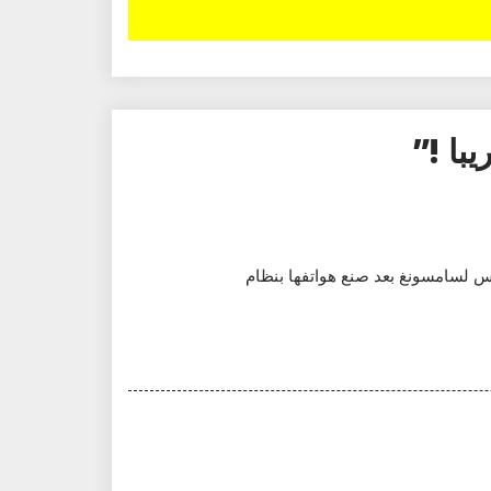
 نقول لا وجود منافس لسامسونغ بعد صنع هواتفها بنظام