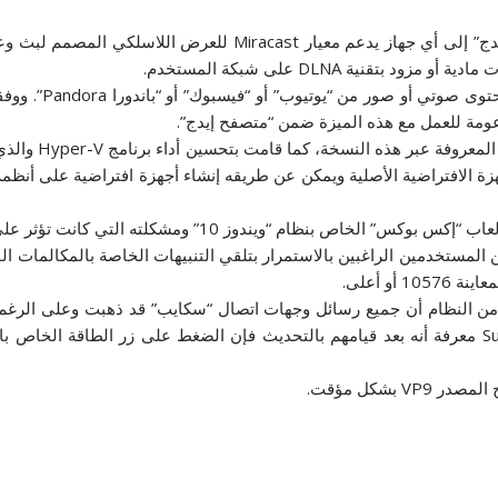
ويمكن نقل المحتوى وبثه من متصفح “مايكروسوفت إيدج” إلى أي جهاز
قنية DLNA على شبكة المستخدم.
ويمكن على سبيل ال
م “ويندوز 10” ومشكلته التي كانت تؤثر على ألعاب Win32.
لمستخدمين الراغبين بالاستمرار بتلقي التنبيهات الخاصة بالمكالمات ال
أو أعلى.
ر من النظام أن جميع رسائل وجهات اتصال “سكايب” قد ذهبت وعلى الرغ
الترقية، كما يجب على مستخدمي جهاز Surface Pro 3 معرفة أنه بعد قيامهم بالتحديث فإن الضغط 