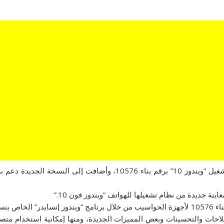
أطلقت “مايكروسوفت” نسخة معاينة جديدة لنظام التشغيل “ويندوز 10” بر
ة جديدة من نظام تشغيلها للهواتف “ويندوز فون 10.”
معاينة.
احات والتحسينات وبعض المميزات الجديدة، ومنها إمكانية استخدام مت