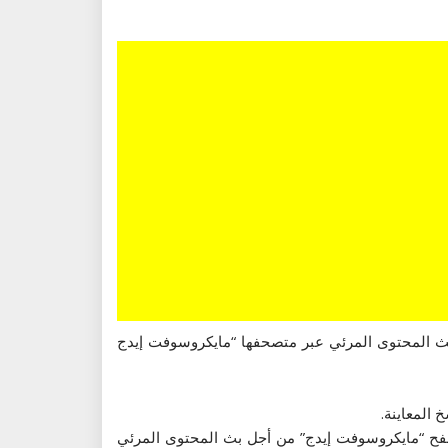
قم بناء 10576، وأضافت إلى النسخة الجديدة دعم بث المحتوى المرئي عبر متصحفها “مايكروسوفت إيدج
صفح “مايكروسوفت إيدج” من أجل بث المحتوى المرئي