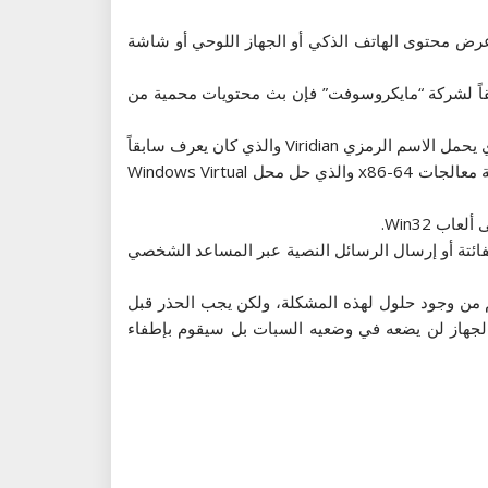
 يدعم معيار Miracast للعرض اللاسلكي المصمم لبث وعرض محتوى الهاتف الذكي أو الجهاز اللوحي أو شاشة
مثال للمستخدمين بث فيديو أو محتوى صوتي أو صور من “يوتيوب” أو “فيسبوك” أو “باندورا Pandora”. ووفقاً لشركة “مايكروسوفت” فإن بث محتويات محمية من
وقامت “مايكروسوفت” بإصلاح مجموعة من المشكلات المعروفة عبر هذه النسخة، كما قامت بتحسين أداء برنامج Hyper-V والذي يحمل الاسم الرمزي Viridian والذي كان يعرف سابقاً
باسم “خادم ويندوز الافتراضي” وهو برنامج مراقبة الأجهزة الافتراضية الأصلية ويمكن عن طريقه إنشاء أجهزة افتراضية على أنظمة معالجات x86-64 والذي حل محل Windows Virtual
فائتة أو إرسال الرسائل النصية عبر المساعد الشخصي
م من وجود حلول لهذه المشكلة، ولكن يجب الحذر قبل
على زر الطاقة الخاص بالجهاز لن يضعه في وضعيه السبات بل سيقوم بإطفاء