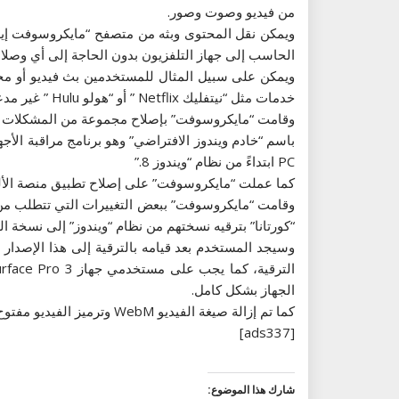
من فيديو وصوت وصور.
الحاسب إلى جهاز التلفزيون بدون الحاجة إلى أي وصلات مادية أو مزود بت
خدمات مثل “نيتفليك Netflix ” أو “هولو Hulu ” غير مدعومة للعمل مع هذه الميزة ضمن “متصفح إيدج”.
PC ابتداءً من نظام “ويندوز 8.”
كما عملت “مايكروسوفت” على إصلاح تطبيق منصة الألعاب “إكس بوكس” الخاص بنظا
وقامت “مايكروسوفت” ببعض التغييرات التي تتطلب من ا
“كورتانا” بترقيه نسختهم من نظام “ويندوز” إلى نسخة المعاينة 10576 
وسيجد المستخدم بعد قيامه بالترقية إلى هذا الإصدا
الجهاز بشكل كامل.
كما تم إزالة صيغة الفيديو WebM وترميز الفيديو مفتوح المصدر VP9 بشكل مؤقت.
[ads337]
شارك هذا الموضوع: