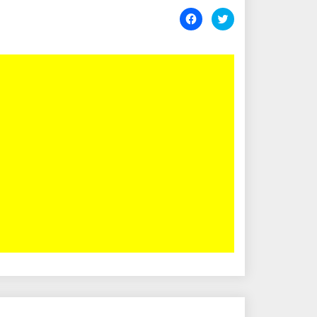
اضغط
انقر
للمشاركة
للمشاركة
على
على
تويتر
فيسبوك
(فتح
(فتح
في
في
نافذة
نافذة
جديدة)
جديدة)