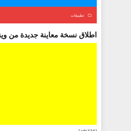
تطبيقات
اطلاق نسخة معاينة جديدة من ويندوز 10 ws
[ads336]