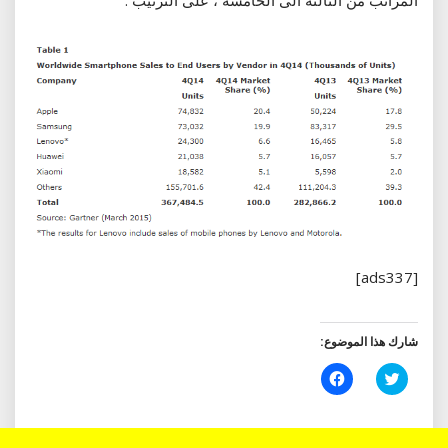
[ads337]
شارك هذا الموضوع:
اضغط
انقر
للمشاركة
للمشاركة
على
على
تويتر
فيسبوك
(فتح
(فتح
في
في