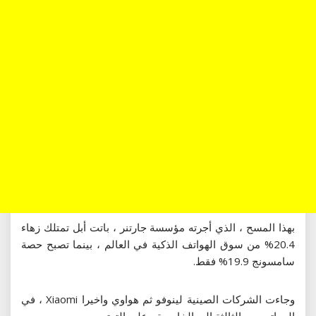
بهذا المسح ، الذي أجرته مؤسسة جارتنر ، باتت أبل تمتلك زهاء
20.4% من سوق الهواتف الذكية في العالم ، بينما تصبح حصة
سامسونج 19.9% فقط.
وجاءت الشركات الصينية لينوفو ثم هواوي واخيرا Xiaomi ، في
المراتب من الثالثة الى الخامسة ، على الترتيب .