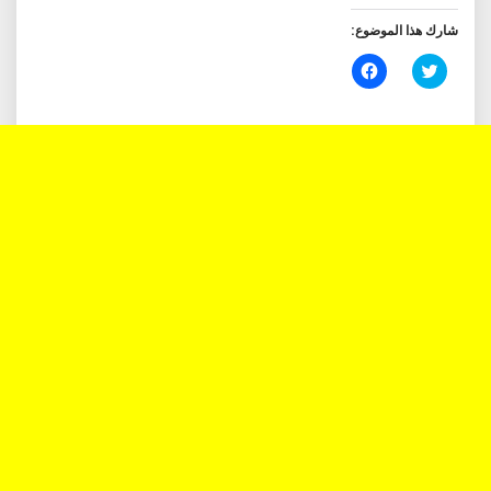
شارك هذا الموضوع:
اضغط
انقر
للمشاركة
للمشاركة
على
على
تويتر
فيسبوك
(فتح
(فتح
في
في
نافذة
نافذة
جديدة)
جديدة)