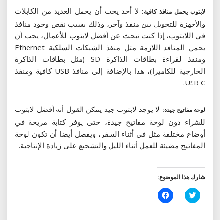
لا أحد يحب أن يحمل العديد من الكابلات
لابتوب يحمل منافذ كافية:
والأجهزة للتحويل بين منفذ وآخر، وذلك بسبب نقص وجود منافذ
في اللابتوب، إذا كنت تبحث عن أفضل لابتوب للأعمال، يجب أن
يحمل المنافذ اللازمة مثل منفذ الشبكات السلكية Ethernet
ومنفذ لقراءة بطاقات الذاكرة SD (مثل بطاقات الذاكرة
الخارجية للكاميرا)، هذا بالإضافة إلى منافذ USB كافية ومنفذ
USB C.
لا يوجد لابتوب جيد يمكن القول أنه أفضل لابتوب
لوحة مفاتيح جيدة:
للشراء دون لوحة مفاتيح جيدة، حتى يوفر كتابة مريحة في
أوضاع مختلفة مثل في أثناء السفر، ويفضل أيضا أن تكون لوحة
المفاتيح مضيئة للعمل أثناء الليل والتشجيع على زيادة الإنتاجية.
شارك هذا الموضوع:
اضغط
انقر
للمشاركة
للمشاركة
على
على
تويتر
فيسبوك
(فتح
(فتح