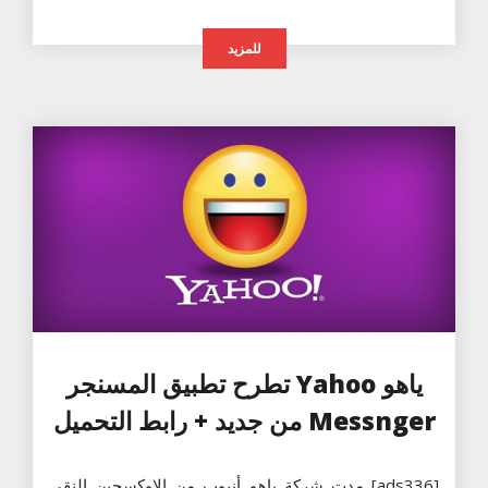
للمزيد
ياهو Yahoo تطرح تطبيق المسنجر
Messnger من جديد + رابط التحميل
[ads336] مدت شركة ياهو أنبوب من الاوكسجين النقي