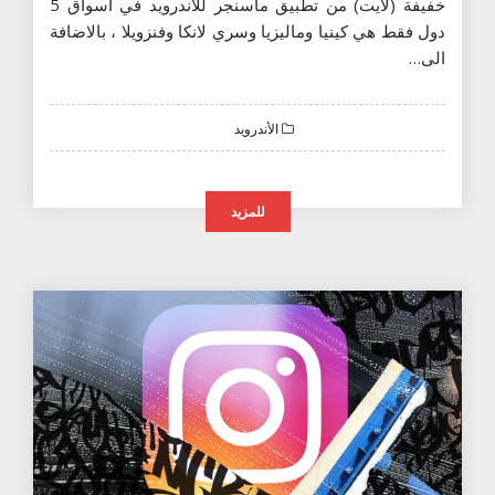
خفيفة (لايت) من تطبيق ماسنجر للاندرويد في اسواق 5
دول فقط هي كينيا وماليزيا وسري لانكا وفنزويلا ، بالاضافة
الى…
الأندرويد
للمزيد